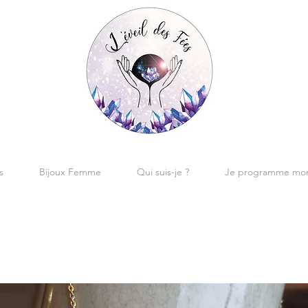
s
Bijoux Femme
Qui suis-je ?
Je programme mon