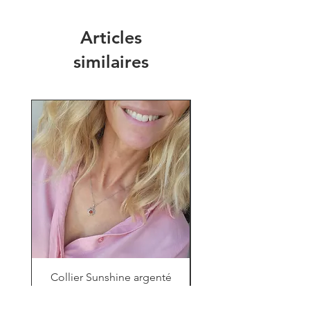
Articles
similaires
Collier Sunshine argenté
Collier Sunshine d
Prix
30,00 €